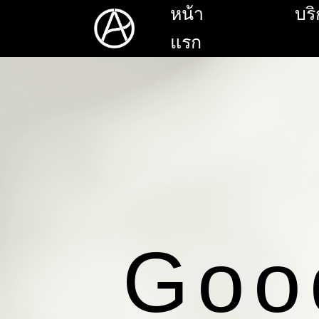
หน้า
บร
แรก
Go