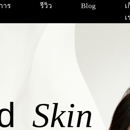
ิการ
รีวิว
Blog
เ
เ
od
Skin